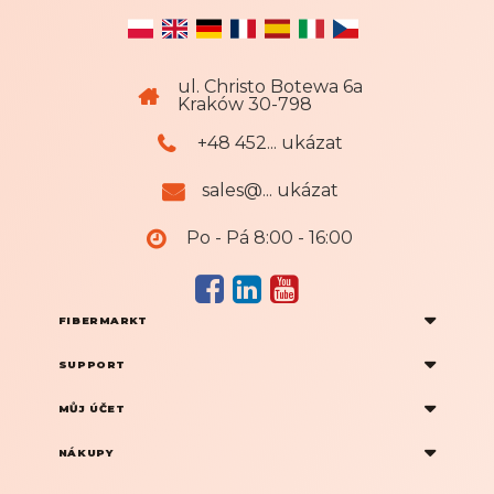
s
l
e
ul. Christo Botewa 6a
t
Kraków 30-798
t
e
+48 452... ukázat
r
u
sales@... ukázat
Po - Pá 8:00 - 16:00
FIBERMARKT
SUPPORT
MŮJ ÚČET
NÁKUPY