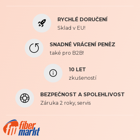
t
e
RYCHLÉ DORUČENÍ
s
e
Sklad v EU!
k
o
SNADNÉ VRÁCENÍ PENĚZ
d
také pro B2B!
b
ě
r
10 LET
u
zkušeností
n
a
BEZPEČNOST A SPOLEHLIVOST
š
e
Záruka 2 roky, servis
h
o
n
e
w