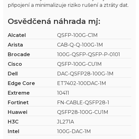
připojení a minimalizuje riziko rušení a ztráty dat.
Osvědčená náhrada mj:
Alcatel
QSFP-100G-C1M
Arista
CAB-Q-Q-100G-1M
Brocade
100G-QSFP-QSFP-P-0101
Cisco
QSFP-100G-CU1M
Dell
DAC-QSFP28-100G-1M
Edge Core
ET7402-100DAC-1M
Extreme
10411
Fortinet
FN-CABLE-QSFP28-1
Huawei
QSFP28-100G-CU1M
H3C
JL271A
Intel
100G-DAC-1M