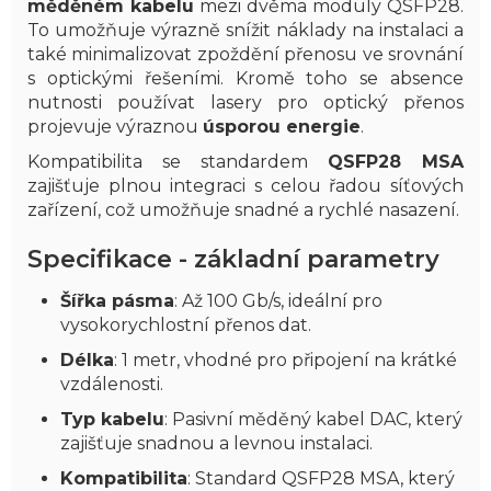
měděném kabelu
mezi dvěma moduly QSFP28.
To umožňuje výrazně snížit náklady na instalaci a
také minimalizovat zpoždění přenosu ve srovnání
s optickými řešeními. Kromě toho se absence
nutnosti používat lasery pro optický přenos
projevuje výraznou
úsporou energie
.
Kompatibilita se standardem
QSFP28 MSA
zajišťuje plnou integraci s celou řadou síťových
zařízení, což umožňuje snadné a rychlé nasazení.
Specifikace - základní parametry
Šířka pásma
: Až 100 Gb/s, ideální pro
vysokorychlostní přenos dat.
Délka
: 1 metr, vhodné pro připojení na krátké
vzdálenosti.
Typ kabelu
: Pasivní měděný kabel DAC, který
zajišťuje snadnou a levnou instalaci.
Kompatibilita
: Standard QSFP28 MSA, který