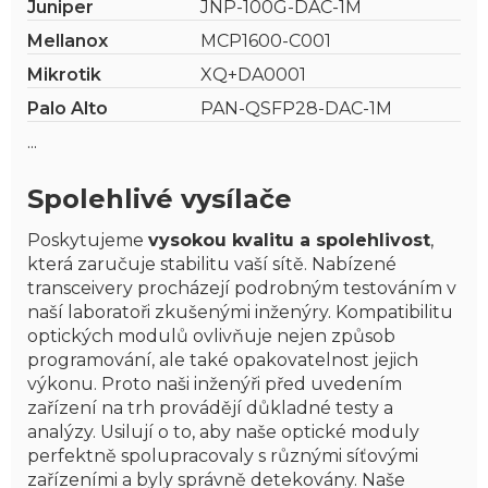
Juniper
JNP-100G-DAC-1M
Mellanox
MCP1600-C001
Mikrotik
XQ+DA0001
Palo Alto
PAN-QSFP28-DAC-1M
...
Spolehlivé vysílače
Poskytujeme
vysokou kvalitu a spolehlivost
,
která zaručuje stabilitu vaší sítě. Nabízené
transceivery procházejí podrobným testováním v
naší laboratoři zkušenými inženýry. Kompatibilitu
optických modulů ovlivňuje nejen způsob
programování, ale také opakovatelnost jejich
výkonu. Proto naši inženýři před uvedením
zařízení na trh provádějí důkladné testy a
analýzy. Usilují o to, aby naše optické moduly
perfektně spolupracovaly s různými síťovými
zařízeními a byly správně detekovány. Naše