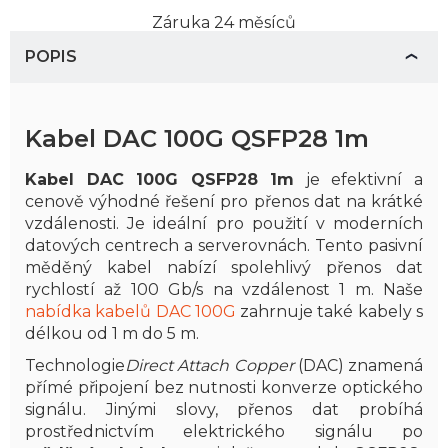
Záruka
24 měsíců
POPIS
Kabel DAC 100G QSFP28 1m
Kabel DAC 100G QSFP28 1m
je efektivní a
cenově výhodné řešení pro přenos dat na krátké
vzdálenosti. Je ideální pro použití v moderních
datových centrech a serverovnách. Tento pasivní
měděný kabel nabízí spolehlivý přenos dat
rychlostí až 100 Gb/s na vzdálenost 1 m. Naše
nabídka kabelů DAC 100G
zahrnuje také kabely s
délkou od 1 m do 5 m.
Technologie
Direct Attach Copper
(DAC) znamená
přímé připojení bez nutnosti konverze optického
signálu. Jinými slovy, přenos dat probíhá
prostřednictvím elektrického signálu po