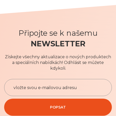
Připojte se k našemu
NEWSLETTER
Získejte všechny aktualizace o nových produktech
a speciálních nabídkách! Odhlásit se můžete
kdykoli.
P
ř
i
h
Privacy Policy
l
POPSAT
a
s