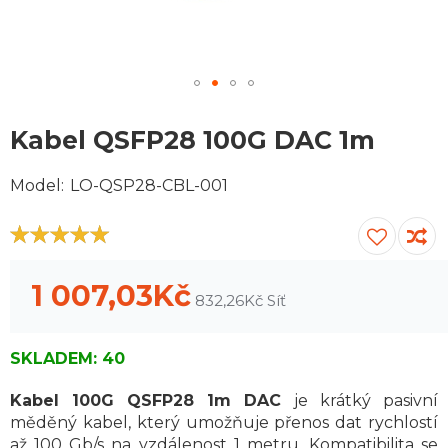
Přejít
na
Kabel QSFP28 100G DAC 1m
začátek
galerie
Model
LO-QSP28-CBL-001
obrázků
100
100
% of
1 007,03Kč
832,26Kč
SKLADEM:
40
Kabel 100G QSFP28 1m DAC
je krátký pasivní
měděný kabel, který umožňuje přenos dat rychlostí
až 100 Gb/s na vzdálenost 1 metru. Kompatibilita se