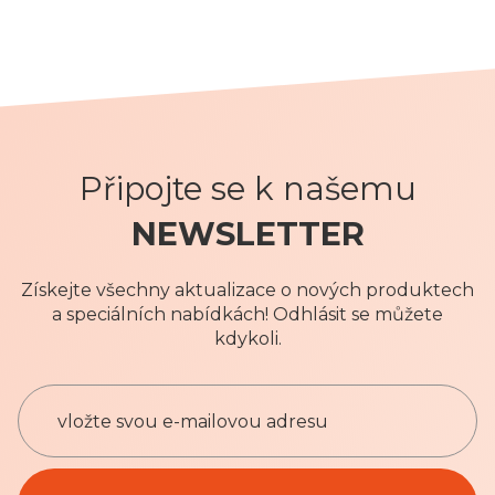
Připojte se k našemu
NEWSLETTER
Získejte všechny aktualizace o nových produktech
a speciálních nabídkách! Odhlásit se můžete
kdykoli.
P
ř
i
h
Privacy Policy
l