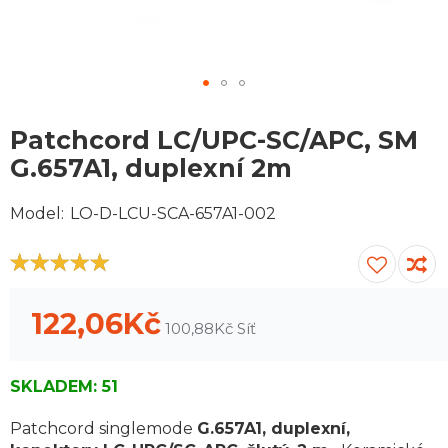
Přejít
na
Patchcord LC/UPC-SC/APC, SM
začátek
G.657A1, duplexní 2m
galerie
obrázků
Model
LO-D-LCU-SCA-657A1-002
100
100
% of
122,06Kč
100,88Kč
SKLADEM:
51
Patchcord singlemode
G.657A1, duplexní,