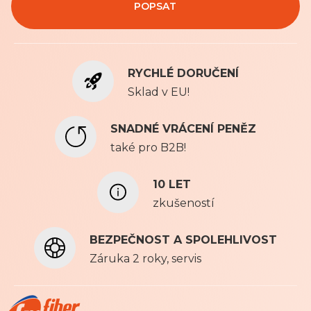
POPSAT
a
s
t
e
RYCHLÉ DORUČENÍ
s
e
Sklad v EU!
k
o
SNADNÉ VRÁCENÍ PENĚZ
d
také pro B2B!
b
ě
r
10 LET
u
zkušeností
n
a
BEZPEČNOST A SPOLEHLIVOST
š
e
Záruka 2 roky, servis
h
o
n