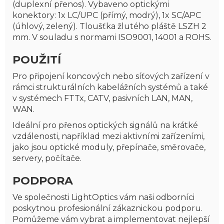
(duplexní přenos). Vybaveno optickými
konektory: 1x LC/UPC (přímý, modrý), 1x SC/APC
(úhlový, zelený). Tloušťka žlutého pláště LSZH 2
mm. V souladu s normami ISO9001, 14001 a ROHS.
POUŽITÍ
Pro připojení koncových nebo síťových zařízení v
rámci strukturálních kabelážních systémů a také
v systémech FTTx, CATV, pasivních LAN, MAN,
WAN.
Ideální pro přenos optických signálů na krátké
vzdálenosti, například mezi aktivními zařízeními,
jako jsou optické moduly, přepínače, směrovače,
servery, počítače.
PODPORA
Ve společnosti LightOptics vám naši odborníci
poskytnou profesionální zákaznickou podporu.
Pomůžeme vám vybrat a implementovat nejlepší