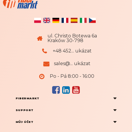
e
w
s
l
e
ul. Christo Botewa 6a
t
Kraków 30-798
t
e
+48 452... ukázat
r
u
sales@... ukázat
Po - Pá 8:00 - 16:00
FIBERMARKT
SUPPORT
MŮJ ÚČET