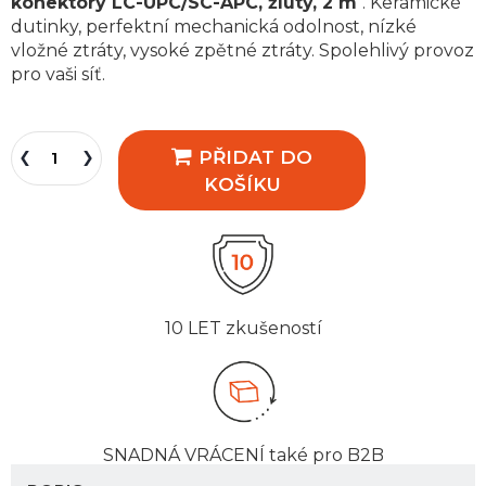
konektory LC-UPC/SC-APC, žlutý, 2 m
. Keramické
dutinky, perfektní mechanická odolnost, nízké
vložné ztráty, vysoké zpětné ztráty. Spolehlivý provoz
pro vaši síť.
PŘIDAT DO
KOŠÍKU
10 LET
zkušeností
SNADNÁ VRÁCENÍ
také pro B2B