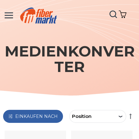
N
Suche
Mein
MEDIENKONVER
TER
AB
EINKAUFEN NACH
RI
EI