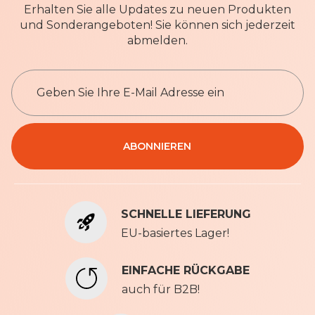
Erhalten Sie alle Updates zu neuen Produkten
und Sonderangeboten! Sie können sich jederzeit
abmelden.
M
e
l
d
e
Datenschutzbestimmungen
ABONNIEREN
n
S
i
e
SCHNELLE LIEFERUNG
s
i
EU-basiertes Lager!
c
h
EINFACHE RÜCKGABE
f
auch für B2B!
ü
r