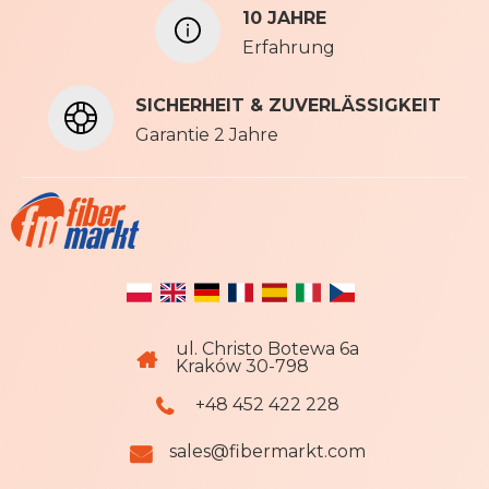
u
10 JAHRE
n
Erfahrung
s
e
SICHERHEIT & ZUVERLÄSSIGKEIT
r
e
Garantie 2 Jahre
n
N
e
w
s
l
e
t
ul. Christo Botewa 6a
t
Kraków 30-798
e
r
+48 452 422 228
a
n
sales@fibermarkt.com
: