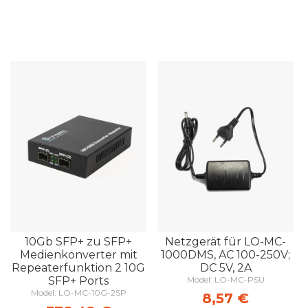
10Gb SFP+ zu SFP+
Netzgerät für LO-MC-
Medienkonverter mit
1000DMS, AC 100-250V;
Repeaterfunktion 2 10G
DC 5V, 2A
SFP+ Ports
Model: LO-MC-PSU
Model: LO-MC-10G-2SP
8,57 €