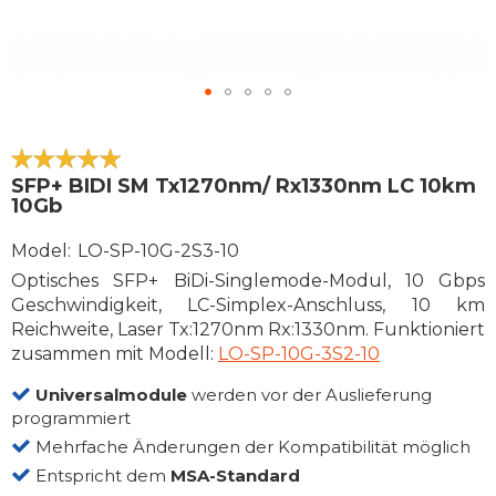
Zum
Anfang
der
100
100
% of
SFP+ BIDI SM Tx1270nm/ Rx1330nm LC 10km
Bildergalerie
10Gb
springen
Model
LO-SP-10G-2S3-10
Optisches SFP+ BiDi-Singlemode-Modul, 10 Gbps
Geschwindigkeit, LC-Simplex-Anschluss, 10 km
Reichweite, Laser Tx:1270nm Rx:1330nm. Funktioniert
zusammen mit Modell:
LO-SP-10G-3S2-10
Universalmodule
werden vor der Auslieferung
programmiert
Mehrfache Änderungen der Kompatibilität möglich
Entspricht dem
MSA-Standard