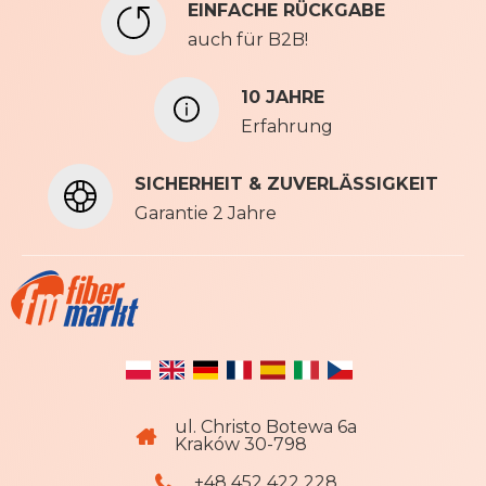
EINFACHE RÜCKGABE
f
auch für B2B!
ü
r
u
10 JAHRE
n
Erfahrung
s
e
SICHERHEIT & ZUVERLÄSSIGKEIT
r
e
Garantie 2 Jahre
n
N
e
w
s
l
e
t
ul. Christo Botewa 6a
t
Kraków 30-798
e
r
+48 452 422 228