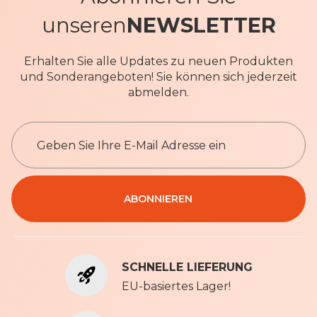
unseren
NEWSLETTER
Erhalten Sie alle Updates zu neuen Produkten
und Sonderangeboten! Sie können sich jederzeit
abmelden.
M
e
l
d
e
Datenschutzbestimmungen
ABONNIEREN
n
S
i
e
SCHNELLE LIEFERUNG
s
i
EU-basiertes Lager!
c
h