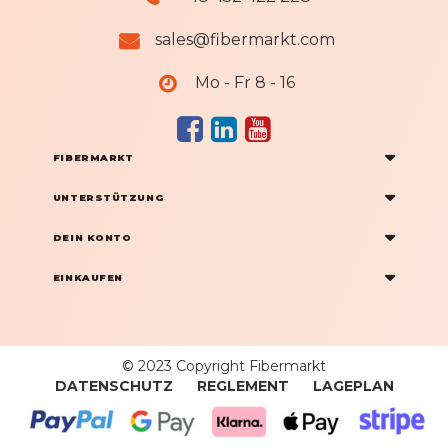
a
n
sales@fibermarkt.com
:
Mo - Fr 8 - 16
FIBERMARKT
UNTERSTÜTZUNG
DEIN KONTO
EINKAUFEN
© 2023 Copyright Fibermarkt
DATENSCHUTZ
REGLEMENT
LAGEPLAN