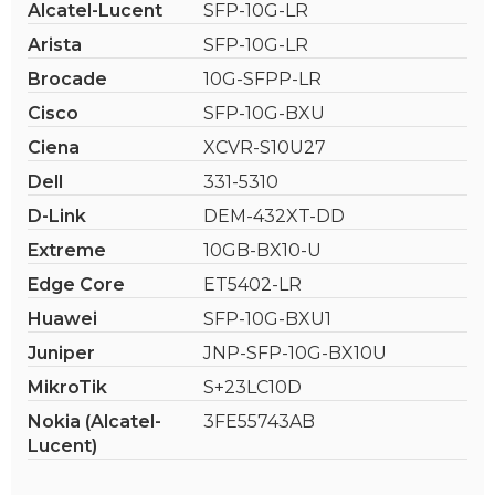
Alcatel-Lucent
SFP-10G-LR
Arista
SFP-10G-LR
Brocade
10G-SFPP-LR
Cisco
SFP-10G-BXU
Ciena
XCVR-S10U27
Dell
331-5310
D-Link
DEM-432XT-DD
Extreme
10GB-BX10-U
Edge Core
ET5402-LR
Huawei
SFP-10G-BXU1
Juniper
JNP-SFP-10G-BX10U
MikroTik
S+23LC10D
Nokia (Alcatel-
3FE55743AB
Lucent)