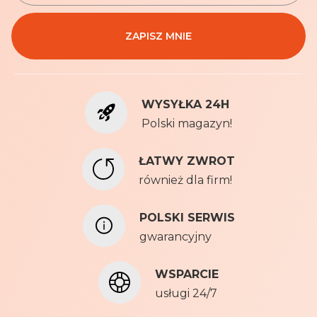
i
Polityki
s
prywatności
ZAPISZ MNIE
z
s
i
ę
WYSYŁKA 24H
n
a
Polski magazyn!
n
a
ŁATWY ZWROT
s
również dla firm!
z
N
e
POLSKI SERWIS
w
gwarancyjny
s
l
WSPARCIE
e
t
usługi 24/7
t