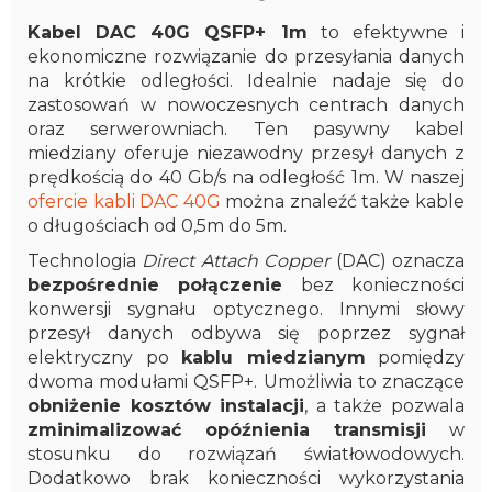
Kabel DAC 40G QSFP+ 1m
to efektywne i
ekonomiczne rozwiązanie do przesyłania danych
na krótkie odległości. Idealnie nadaje się do
zastosowań w nowoczesnych centrach danych
oraz serwerowniach. Ten pasywny kabel
miedziany oferuje niezawodny przesył danych z
prędkością do 40 Gb/s na odległość 1m. W naszej
ofercie kabli DAC 40G
można znaleźć także kable
o długościach od 0,5m do 5m.
Technologia
Direct Attach Copper
(DAC) oznacza
bezpośrednie połączenie
bez konieczności
konwersji sygnału optycznego. Innymi słowy
przesył danych odbywa się poprzez sygnał
elektryczny po
kablu miedzianym
pomiędzy
dwoma modułami QSFP+. Umożliwia to znaczące
obniżenie kosztów instalacji
, a także pozwala
zminimalizować opóźnienia transmisji
w
stosunku do rozwiązań światłowodowych.
Dodatkowo brak konieczności wykorzystania