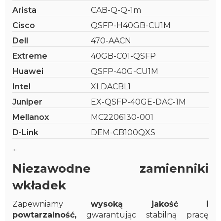
Arista
CAB-Q-Q-1m
Cisco
QSFP-H40GB-CU1M
Dell
470-AACN
Extreme
40GB-C01-QSFP
Huawei
QSFP-40G-CU1M
Intel
XLDACBL1
Juniper
EX-QSFP-40GE-DAC-1M
Mellanox
MC2206130-001
D-Link
DEM-CB100QXS
...
Niezawodne zamienniki
wkładek
Zapewniamy
wysoką jakość i
powtarzalność,
gwarantując stabilną pracę