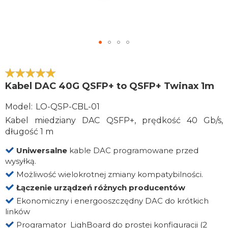
Przejdź
do
początku
100
100
% of
Kabel DAC 40G QSFP+ to QSFP+ Twinax 1m
galerii
zdjęć
Model
LO-QSP-CBL-01
Kabel miedziany DAC QSFP+, prędkość 40 Gb/s,
długość 1 m
Uniwersalne
kable DAC programowane przed
wysyłką.
Możliwość wielokrotnej zmiany kompatybilności.
Łączenie urządzeń różnych producentów
Ekonomiczny i energooszczędny DAC do krótkich
linków
Programator LighBoard do prostej konfiguracji (2