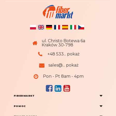
e
r
:
ul. Christo Botewa 6a
Kraków 30-798
+48 533... pokaż
sales@... pokaż
Pon - Pt 8am - 4pm
FIBERMARKT
POMOC