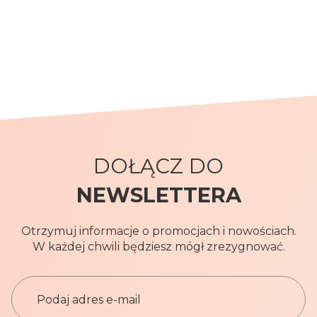
DOŁĄCZ DO
NEWSLETTERA
Otrzymuj informacje o promocjach i nowościach.
W każdej chwili będziesz mógł zrezygnować.
Z
a
p