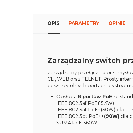
początku
galerii
zdjęć
OPIS
PARAMETRY
OPINIE
Zarządzalny switch p
Zarządzalny przełącznik przemysłow
CLI, WEB oraz TELNET. Prosty inter
poszczególnych portach, dystrybu
Obsługa
8 portów PoE
ze stan
IEEE 802.3af PoE(15,4W)
IEEE 802.3at PoE+(30W) dla por
IEEE 802.3bt PoE++
(90W)
dla p
SUMA PoE 360W