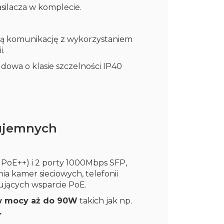
asilacza w komplecie.
ną komunikację z wykorzystaniem
i.
owa o klasie szczelności IP40
 ujemnych
oE++) i 2 porty 1000Mbps SFP,
ia kamer sieciowych, telefonii
jących wsparcie PoE.
 mocy aż do 90W
takich jak np.
.