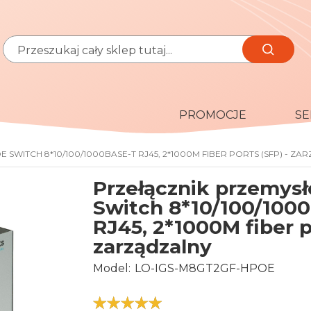
Szukaj
Szukaj
PROMOCJE
SE
SWITCH 8*10/100/1000BASE-T RJ45, 2*1000M FIBER PORTS (SFP) - ZA
Przełącznik przemys
Switch 8*10/100/100
RJ45, 2*1000M fiber p
zarządzalny
Model
LO-IGS-M8GT2GF-HPOE