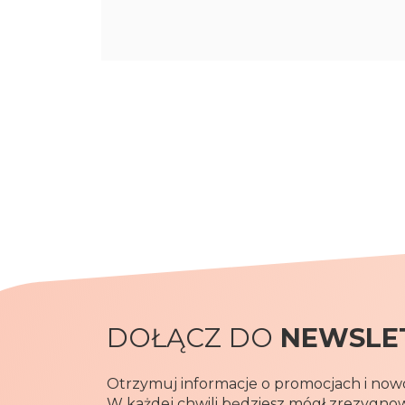
DOŁĄCZ DO
NEWSLE
Otrzymuj informacje o promocjach i nowo
W każdej chwili będziesz mógł zrezygno