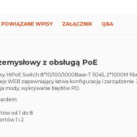
POWIĄZANE WPISY
ZAŁĄCZNIK
Q&A
rzemysłowy z obsługą PoE
y HiPoE Switch 8*10/100/1000Base-T RJ45, 2*1000M fibe
fejs WEB zapewniający łatwa konfigurację i zarządzenie.
cja mody, wykrywanie błędów PD.
dardem:
tów od 1 do 8
ortów 1 i 2