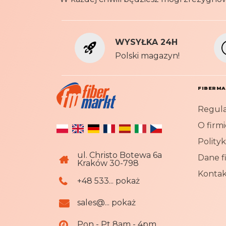
WYSYŁKA 24H
Polski magazyn!
FIBERM
Regul
O firmi
Polity
ul. Christo Botewa 6a
Dane f
Kraków 30-798
Kontak
+48 533... pokaż
sales@... pokaż
Pon - Pt 8am - 4pm