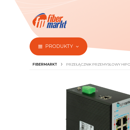
PRODUKTY
FIBERMARKT
PRZEŁĄCZNIK PRZEMYSŁOWY HIPOE 
Przejdź
do
końca
galerii
zdjęć