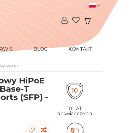
Język
Język:
Moje konto
Mój koszyk
RWIS
BLOG
KONTAKT
RZĄDZALNY
łowy HiPoE
0Base-T
orts (SFP) -
10 LAT
doświadczenia