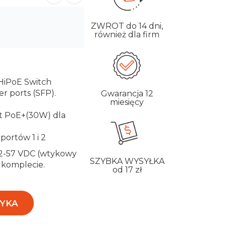
ZWROT
do 14 dni,
również dla firm
HiPoE Switch
r ports (SFP).
Gwarancja
12
miesięcy
at PoE+(30W) dla
portów 1 i 2
 12-57 VDC (wtykowy
SZYBKA WYSYŁKA
w komplecie.
od 17 zł
YKA