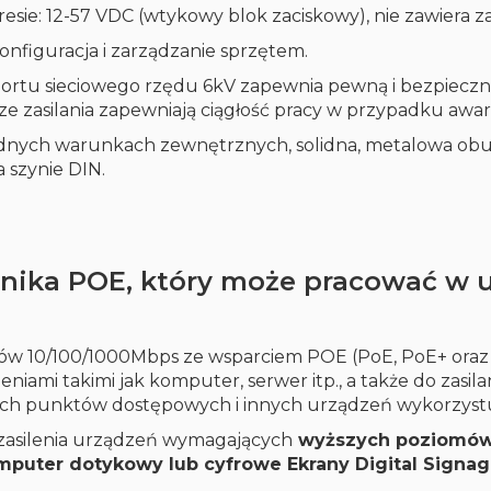
esie: 12-57 VDC (wtykowy blok zaciskowy), nie zawiera z
onfiguracja i zarządzanie sprzętem.
ortu sieciowego rzędu 6kV zapewnia pewną i bezpiecz
e zasilania zapewniają ciągłość pracy w przypadku awari
dnych warunkach zewnętrznych, solidna, metalowa obud
 szynie DIN.
znika POE, który może pracować w
w 10/100/1000Mbps ze wsparciem POE (PoE, PoE+ oraz P
iami takimi jak komputer, serwer itp., a także do zasilan
ch punktów dostępowych i innych urządzeń wykorzystu
zasilenia urządzeń wymagających
wyższych poziomów
puter dotykowy lub cyfrowe Ekrany Digital Signag