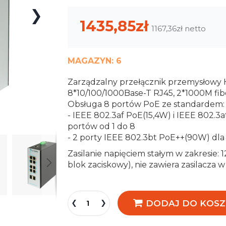
100
100
% of
1435,85zł
1167,36zł
MAGAZYN:
6
Zarządzalny przełącznik przemysłowy 
8*10/100/1000Base-T RJ45, 2*1000M fibe
Obsługa 8 portów PoE ze standardem:
- IEEE 802.3af PoE(15,4W) i IEEE 802.3
portów od 1 do 8
- 2 porty IEEE 802.3bt PoE++(90W) dla 
Zasilanie napięciem stałym w zakresie:
blok zaciskowy), nie zawiera zasilacza 
DODAJ DO KOSZ