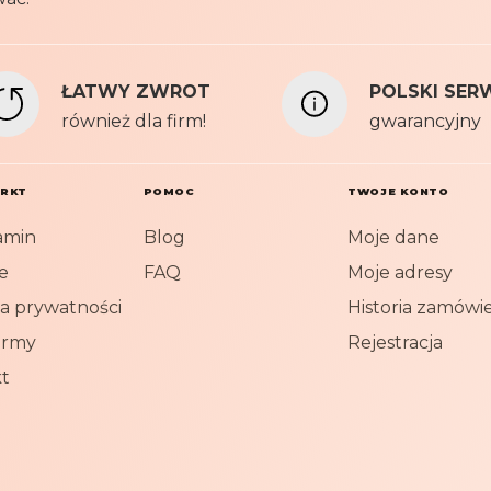
i
s
prywatności
z
s
ŁATWY ZWROT
POLSKI SER
i
również dla firm!
ę
gwarancyjny
n
a
n
ARKT
POMOC
TWOJE KONTO
a
amin
Blog
Moje dane
s
z
e
FAQ
Moje adresy
N
ka prywatności
Historia zamówi
e
w
irmy
Rejestracja
s
t
l
e
t
t
e