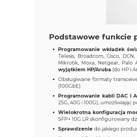
Podstawowe funkcie p
Programowanie wkładek świ
Telesis, Broadcom, Cisco, DCN,
Mikrotik, Moxa, Netgear, Palo 
wyjątkiem HP/Aruba
(do HP i 
Obsługiwane formaty transceiv
(100GbE)
Programowanie kabli DAC i 
25G, 40G i 100G), umożliwiając 
Wielokrotna konfiguracja m
SFP+ 10G LR skonfigurowany dzi
Sprawdzenie
do jakiego produ