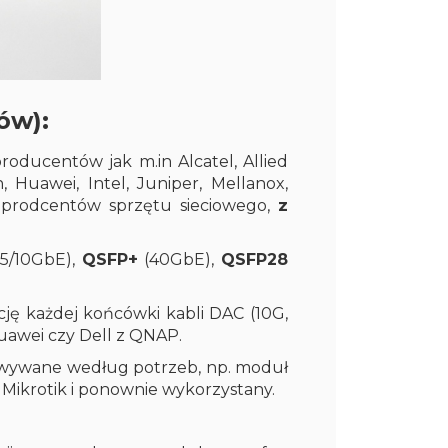
ów):
oducentów jak m.in Alcatel, Allied
, Huawei, Intel, Juniper, Mellanox,
ch prodcentów sprzętu sieciowego,
z
25/10GbE),
QSFP+
(40GbE),
QSFP28
ję każdej końcówki kabli DAC (10G,
uawei czy Dell z QNAP.
wywane według potrzeb, np. moduł
Mikrotik i ponownie wykorzystany.