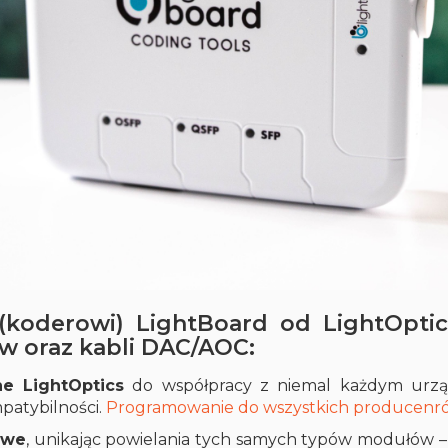
 (koderowi) LightBoard od LightOpti
w oraz kabli DAC/AOC:
e LightOptics
do współpracy z niemal każdym urz
patybilności.
Programowanie do wszystkich producen
owe
, unikając powielania tych samych typów modułów