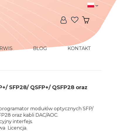
Język
Język:
Moje konto
Mój koszyk
RWIS
BLOG
KONTAKT
P+/ SFP28/ QSFP+/ QSFP28 oraz
y programator modułów optycznych SFP/
P28 oraz kabli DAC/AOC.
cyjny interfejs.
wa Licencja.