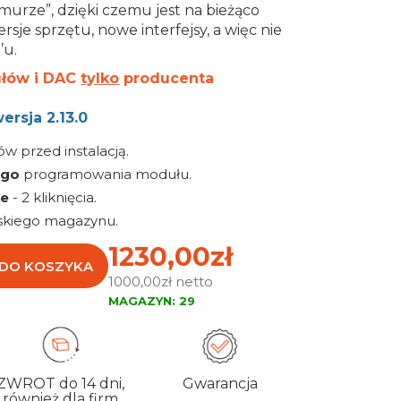
hmurze”, dzięki czemu jest na bieżąco
sje sprzętu, nowe interfejsy, a więc nie
’u.
łów i DAC
tylko
producenta
ersja 2.13.0
 przed instalacją.
ego
programowania modułu.
ie
- 2 kliknięcia.
skiego magazynu.
1230,00zł
 DO KOSZYKA
1000,00zł
MAGAZYN:
29
ZWROT
do 14 dni,
Gwarancja
również dla firm