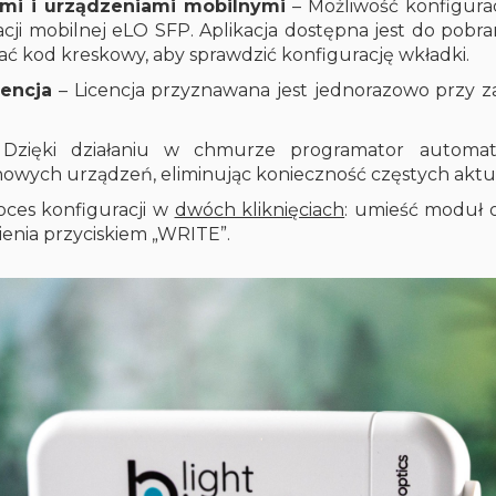
mi i urządzeniami mobilnymi
– Możliwość konfigura
cji mobilnej eLO SFP. Aplikacja dostępna jest do pobrani
ć kod kreskowy, aby sprawdzić konfigurację wkładki.
cencja
– Licencja przyznawana jest jednorazowo przy 
zięki działaniu w chmurze programator automaty
owych urządzeń, eliminując konieczność częstych aktual
oces konfiguracji w
dwóch kliknięciach
: umieść moduł 
wienia przyciskiem „WRITE”.