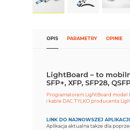
Przejdź
do
początku
galerii
OPIS
PARAMETRY
OPINIE
zdjęć
LightBoard – to mobi
SFP+, XFP, SFP28, QS
Programatorem LightBoard model 
i kable DAC TYLKO producenta Lig
LINK DO NAJNOWSZEJ APLIKACJI d
Aplikacja aktualna także dla poprz