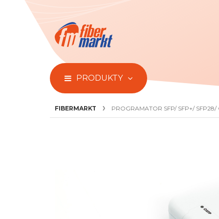
PRODUKTY
FIBERMARKT
PROGRAMATOR SFP/ SFP+/ SFP28/
Przejdź
do
końca
galerii
zdjęć