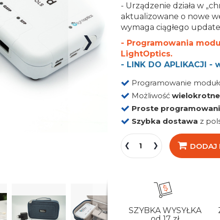
- Urządzenie działa w „c
aktualizowane o nowe wer
wymaga ciągłego update
- Programowania modu
LightOptics.
-
LINK DO APLIKACJI - w
Programowanie modułów
Możliwość
wielokrotn
Proste programowan
Szybka dostawa
z pol
DODAJ
SZYBKA WYSYŁKA
od 17 zł