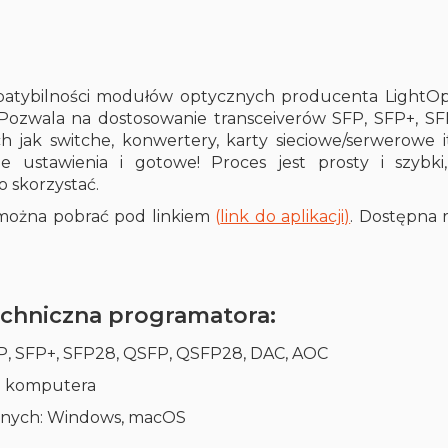
?
atybilności modułów optycznych producenta LightOpti
Pozwala na dostosowanie transceiverów SFP, SFP+, S
h jak switche, konwertery, karty sieciowe/serwerowe
e ustawienia i gotowe! Proces jest prosty i szyb
o skorzystać.
ożna pobrać pod linkiem
(
link do aplikacji)
. Dostępna 
echniczna programatora:
, SFP+, SFP28, QSFP, QSFP28, DAC, AOC
do komputera
jnych: Windows, macOS