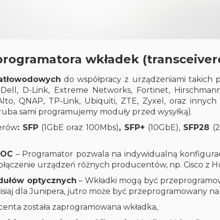
rogramatora wkładek (transceiver
atłowodowych
do współpracy z urządzeniami takich pr
 Dell, D-Link, Extreme Networks, Fortinet, Hirschmann
Alto, QNAP, TP-Link, Ubiquiti, ZTE, Zyxel, oraz inny
Aruba sami programujemy moduły przed wysyłką).
erów
: SFP
(1GbE oraz 100Mbs)
, SFP+
(10GbE),
SFP28
(
AOC
– Programator pozwala na indywidualną konfigurac
połączenie urządzeń różnych producentów, np. Cisco z H
odułów optycznych
– Wkładki mogą być przeprogramo
siaj dla Junipera, jutro może być przeprogramowany na 
centa została zaprogramowana wkładka,