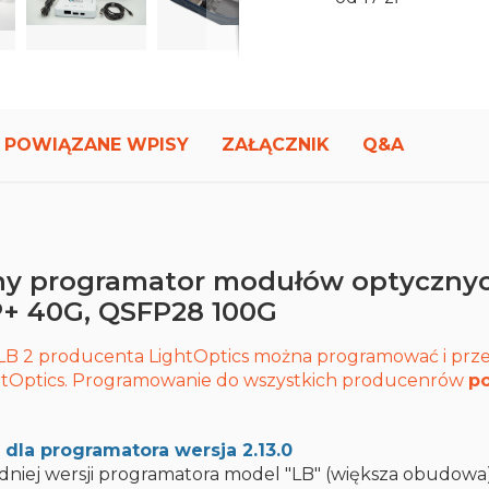
POWIĄZANE WPISY
ZAŁĄCZNIK
Q&A
lny programator modułów optycznyc
FP+ 40G, QSFP28 100G
LB 2 producenta LightOptics można programować i p
htOptics. Programowanie do wszystkich producenrów
po
la programatora wersja 2.13.0
edniej wersji programatora model "LB" (większa obudowa)