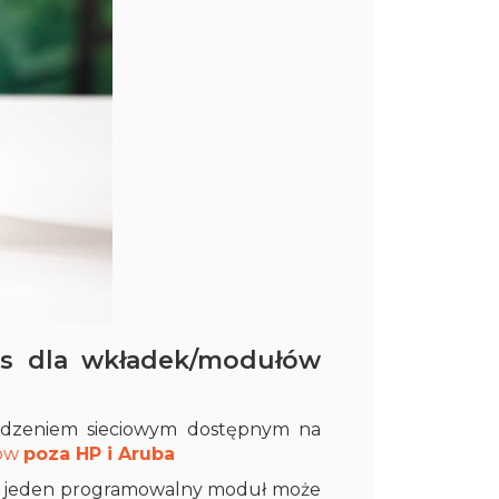
cs dla wkładek/modułów
ądzeniem sieciowym dostępnym na
rów
poza HP i Aruba
 – jeden programowalny moduł może