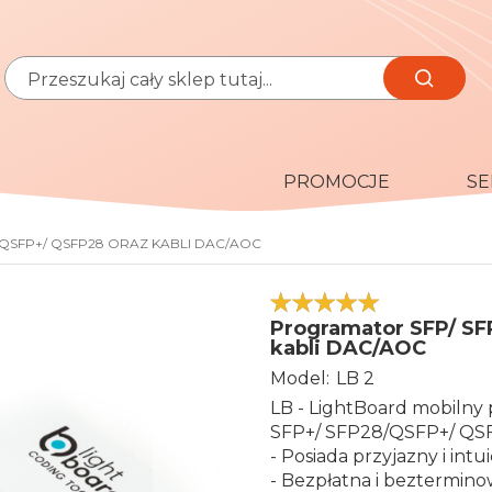
Szukaj
Szukaj
PROMOCJE
SE
 QSFP+/ QSFP28 ORAZ KABLI DAC/AOC
100
100
% of
Programator SFP/ SF
kabli DAC/AOC
Model
LB 2
LB - LightBoard mobiln
SFP+/ SFP28/QSFP+/ QSF
- Posiada przyjazny i intui
- Bezpłatna i beztermino