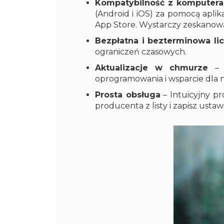
Kompatybilność z komputera
(Android i iOS) za pomocą aplika
App Store. Wystarczy zeskanowa
Bezpłatna i bezterminowa li
ograniczeń czasowych.
Aktualizacje w chmurze
– D
oprogramowania i wsparcie dla n
Prosta obsługa
– Intuicyjny pr
producenta z listy i zapisz usta