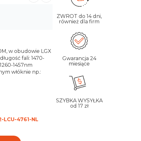
ZWROT
do 14 dni,
również dla firm
DM, w obudowie LGX
ugość fali: 1470-
Gwarancja
24
miesiące
: 1260-1457nm
dnym włóknie np.:
SZYBKA WYSYŁKA
od 17 zł
2-LCU-4761-NL