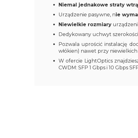
Niemal jednakowe straty wt
Urządzenie pasywne, n
ie wymag
Niewielkie rozmiary
urządzenia
Dedykowany uchwyt szerokości 
Pozwala uprościć instalację do
włókien) nawet przy niewielkic
W ofercie LightOptics znajdzie
CWDM: SFP 1 Gbps i 10 Gbps SFP