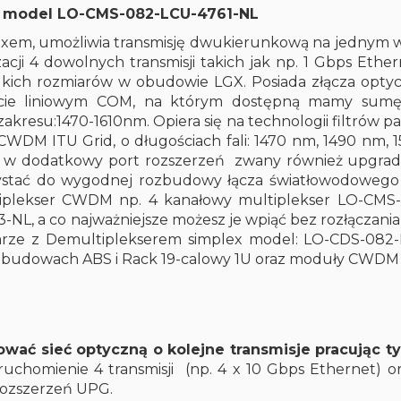
cs model LO-CMS-082-LCU-4761-NL
uxem, umożliwia transmisję dwukierunkową na jedny
ji 4 dowolnych transmisji takich jak np. 1 Gbps Ethe
lkich rozmiarów w obudowie LGX. Posiada złącza opty
cie liniowym COM, na którym dostępną mamy sumę dł
 zakresu:1470-1610nm. Opiera się na technologii filtrów 
WDM ITU Grid, o długościach fali: 1470 nm, 1490 nm, 1
t w dodatkowy port rozszerzeń zwany również upgrade 
tać do wygodnej rozbudowy łącza światłowodowego o 
tiplekser CWDM np. 4 kanałowy multiplekser LO-CMS
L, a co najważniejsze możesz je wpiąć bez rozłączani
parze z Demultiplekserem simplex model: LO-CDS-082-L
 obudowach ABS i Rack 19-calowy 1U oraz moduły CWDM 
wać sieć optyczną o kolejne transmisje pracując t
uchomienie 4 transmisji (np. 4 x 10 Gbps Ethernet) o
ozszerzeń UPG.