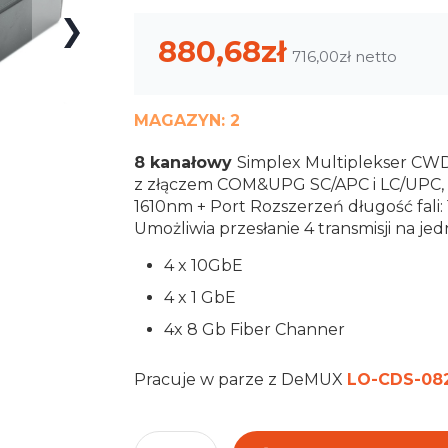
100
100
% of
880,68zł
716,00zł
MAGAZYN:
2
8 kanałowy
Simplex Multiplekser CW
z złączem COM&UPG SC/APC i LC/UPC, dł
1610nm + Port Rozszerzeń długość fali
Umożliwia przesłanie 4 transmisji na je
4 x 10GbE
4 x 1 GbE
4x 8 Gb Fiber Channer
Pracuje w parze z DeMUX
LO-CDS-08