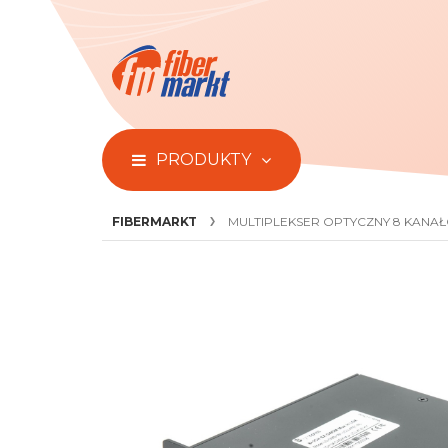
PRODUKTY
FIBERMARKT
MULTIPLEKSER OPTYCZNY 8 KANAŁ
Przejdź
do
końca
galerii
zdjęć