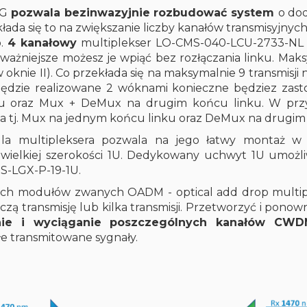
PG
pozwala bezinwazyjnie rozbudować system
o do
łada się to na zwiększanie liczby kanałów transmisyjnyc
p.
4 kanałowy
multiplekser LO-CMS-040-LCU-2733-NL
ważniejsze możesz je wpiąć bez rozłączania linku. 
 w oknie II). Co przekłada się na maksymalnie 9 transmisji
 będzie realizowane 2 wóknami konieczne będziez zas
oraz Mux + DeMux na drugim końcu linku. W przypa
 tj. Mux na jednym końcu linku oraz DeMux na drugim 
a multipleksera pozwala na jego łatwy montaż w 
elkiej szerokości 1U. Dedykowany uchwyt 1U umożl
S-LGX-P-19-1U.
ych modułów zwanych OADM - optical add drop multi
ą transmisję lub kilka transmisji. Przetworzyć i ponow
ie i wyciąganie poszczególnych kanałów CW
e transmitowane sygnały.