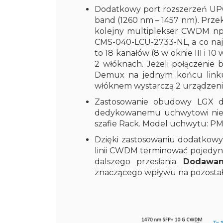
Dodatkowy port rozszerzeń U
band (1260 nm – 1457 nm). Przek
kolejny multiplekser CWDM n
CMS-040-LCU-2733-NL, a co naj
to 18 kanałów (8 w oknie III i 10
2 włóknach. Jeżeli połączenie
Demux na jednym końcu linku 
włóknem wystarczą 2 urządzenia
Zastosowanie obudowy LGX dl
dedykowanemu uchwytowi niewi
szafie Rack. Model uchwytu: PM
Dzięki zastosowaniu dodatkow
linii CWDM terminować pojedyncz
dalszego przesłania.
Dodawan
znaczącego wpływu na pozostał