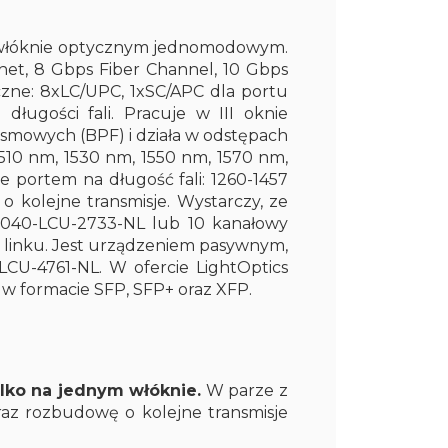
m włóknie optycznym jednomodowym.
rnet, 8 Gbps Fiber Channel, 10 Gbps
czne: 8xLC/UPC, 1xSC/APC dla portu
ugości fali. Pracuje w III oknie
pasmowych (BPF) i działa w odstępach
510 nm, 1530 nm, 1550 nm, 1570 nm,
portem na długość fali: 1260-1457
kolejne transmisje. Wystarczy, ze
-040-LCU-2733-NL lub 10 kanałowy
a linku. Jest urządzeniem pasywnym,
CU-4761-NL. W ofercie LightOptics
w formacie SFP, SFP+ oraz XFP.
ylko na jednym włóknie.
W parze z
raz rozbudowę o kolejne transmisje