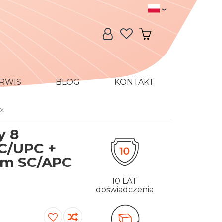
Język
Język:
Moje konto
Mój koszyk
RWIS
BLOG
KONTAKT
GX
y 8
LC/UPC +
nm SC/APC
10 LAT
doświadczenia