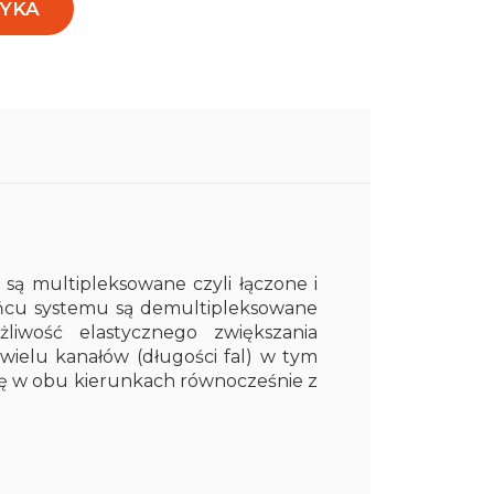
YKA
 są multipleksowane czyli łączone i
ńcu systemu są demultipleksowane
liwość elastycznego zwiększania
 wielu kanałów (długości fal) w tym
ę w obu kierunkach równocześnie z