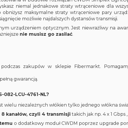
zyskasz niemal jednakowe straty wtrąceniowe dla wszys
 obniżysz maksymalne straty wtrąceniowe pary urzą
osiągnięcie możliwie najdalszych dystansów transmisji.
m urządzeniem optycznym. Jest niewrażliwy na awarie 
ażniejsze
nie musisz go zasilać
.
podczas zakupów w sklepie Fibermarkt. Pomagamy
 pełną gwarancją.
S-082-LCU-4761-NL?
st wielu niezależnych włókien tylko jednego włókna ś
r
8 kanałów, czyli 4 transmisji
takich jak np. 4 x 1 Gbps
stemu
o dodatkowy moduł CWDM poprzez upgrade por