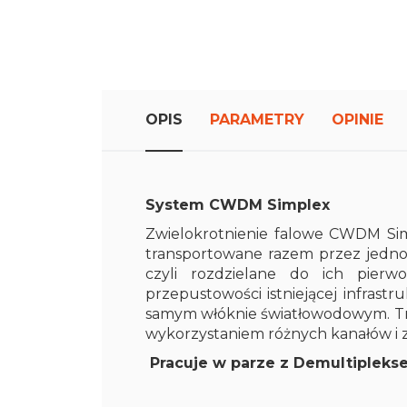
początku
galerii
zdjęć
OPIS
PARAMETRY
OPINIE
System CWDM Simplex
Zwielokrotnienie falowe CWDM Simpl
transportowane razem przez jedn
czyli rozdzielane do ich pierw
przepustowości istniejącej infrast
samym włóknie światłowodowym. Tr
wykorzystaniem różnych kanałów i 
Pracuje w parze z Demultiplek