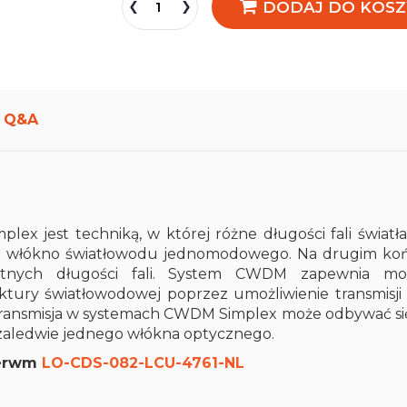
DODAJ DO KOSZ
Q&A
ex jest techniką, w której różne długości fali światła
o włókno światłowodu jednomodowego. Na drugim ko
otnych długości fali. System CWDM zapewnia moż
ruktury światłowodowej poprzez umożliwienie transmisji
ansmisja w systemach CWDM Simplex może odbywać si
zaledwie jednego włókna optycznego.
serwm
LO-CDS-082-LCU-4761-NL