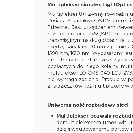
Multiplekser simplex LightOpti
Multiplekser 8+1 zwany również m
Posiada 8 kanałów CWDM do realizac
Ethernet. Jest urządzeniem niewie
rozszerzeń oraz 1xSC/APC na por
transmisyjnym na długościach fali z
między kanałami 20 nm zgodnie z C
1590 nm, 1610 nm. Wyposażony jes
nm. Upgrade port możesz wykorzys
podłączych do niego kolejny mul
multiplekser LO-CMS-040-LCU-2733-N
nie wymaga zasilania. Pracuje w 
znajdziesz również multiplexery w
Uniwersalność rozbudowy sieci
Multiplekser pozwala rozbudo
demultiplekserem umożliwia ur
dzięki wbudowanemu portowi r