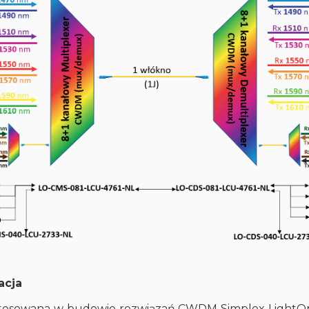
acja
tosowana w budowie rozwiązań CWDM Simplex LightOpti