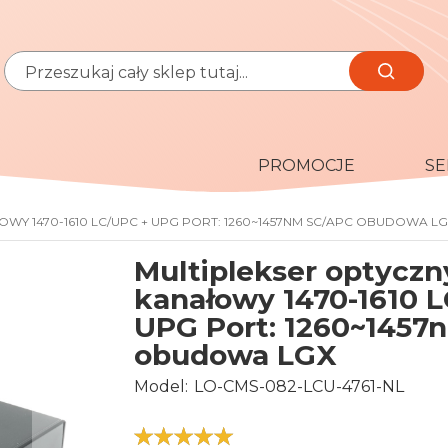
Szukaj
Szukaj
PROMOCJE
SE
OWY 1470-1610 LC/UPC + UPG PORT: 1260~1457NM SC/APC OBUDOWA L
Multiplekser optyczn
kanałowy 1470-1610 
UPG Port: 1260~1457
obudowa LGX
Model
LO-CMS-082-LCU-4761-NL