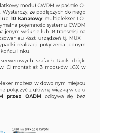
datkowy moduł CWDM w paśmie O-
h. Wystarczy, ze podłączych do niego
 lub
10 kanałowy
multiplekser LO-
Maksymalna pojemnośc systemu CWDM
 na jenym włóknie lub 18 transmisji na
tosowanieu 4szt urządzeń tj. MUX +
dki realizacji połączenia jednym
końcu linku.
serwerowych szafach Rack dzięki
iwi Ci montaż aż 3 modułów LGX w
plexer możesz w dowolnym miejscu
nie połączyć z główną wiązką w celu
DM przez OADM
odbywa się bez